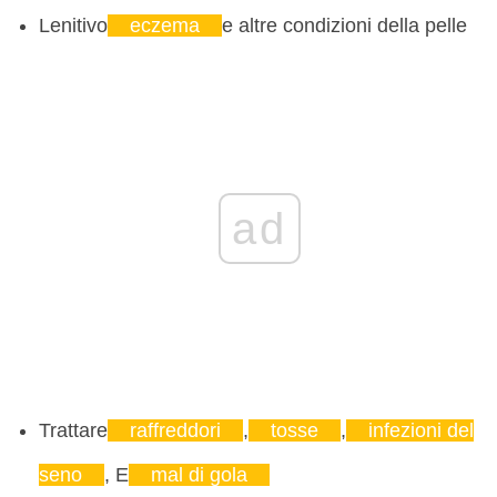
Lenitivo
eczema
e altre condizioni della pelle
ad
Trattare
raffreddori
,
tosse
,
infezioni del
seno
, E
mal di gola