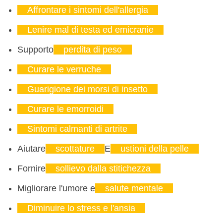
Affrontare i sintomi dell'allergia
Lenire mal di testa ed emicranie
Supporto
perdita di peso
Curare le verruche
Guarigione dei morsi di insetto
Curare le emorroidi
Sintomi calmanti di artrite
Aiutare
scottature
E
ustioni della pelle
Fornire
sollievo dalla stitichezza
Migliorare l'umore e
salute mentale
Diminuire lo stress e l'ansia