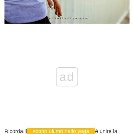
ad
Ricorda il
scopo ultimo nello yoga
è unire la