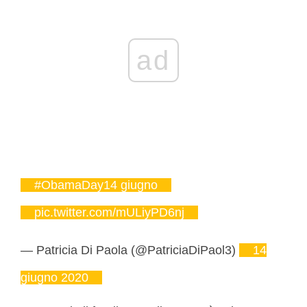
ad
#ObamaDay14 giugno
pic.twitter.com/mULiyPD6nj
— Patricia Di Paola (@PatriciaDiPaol3)
14
giugno 2020