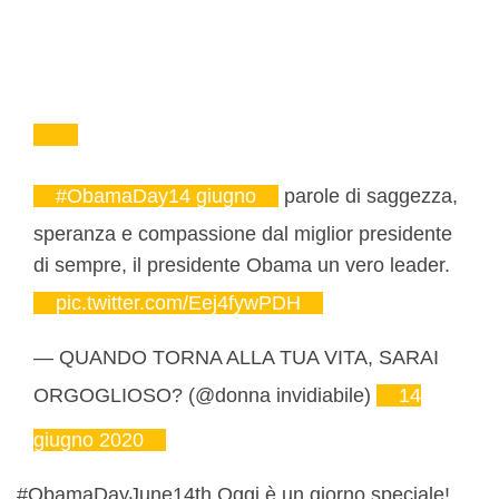
#ObamaDay14 giugno
parole di saggezza,
speranza e compassione dal miglior presidente
di sempre, il presidente Obama un vero leader.
pic.twitter.com/Eej4fywPDH
— QUANDO TORNA ALLA TUA VITA, SARAI
ORGOGLIOSO? (@donna invidiabile)
14
giugno 2020
#ObamaDayJune14th Oggi è un giorno speciale!