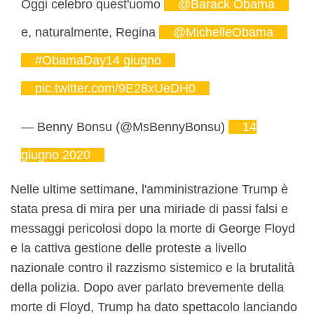
Oggi celebro quest'uomo
@Barack Obama
e, naturalmente, Regina
@MichelleObama
#ObamaDay14 giugno
️
pic.twitter.com/9E28xUeDH0
— Benny Bonsu (@MsBennyBonsu)
14
giugno 2020
Nelle ultime settimane, l'amministrazione Trump è
stata presa di mira per una miriade di passi falsi e
messaggi pericolosi dopo la morte di George Floyd
e la cattiva gestione delle proteste a livello
nazionale contro il razzismo sistemico e la brutalità
della polizia. Dopo aver parlato brevemente della
morte di Floyd, Trump ha dato spettacolo lanciando