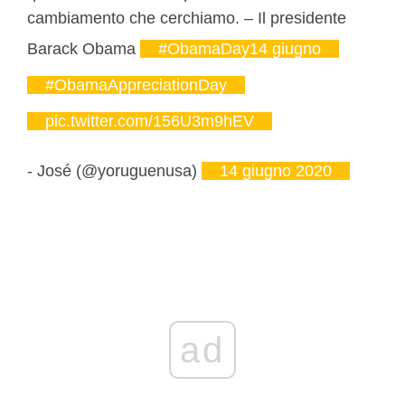
cambiamento che cerchiamo. – Il presidente
Barack Obama
#ObamaDay14 giugno
#ObamaAppreciationDay
pic.twitter.com/156U3m9hEV
- José (@yoruguenusa)
14 giugno 2020
ad