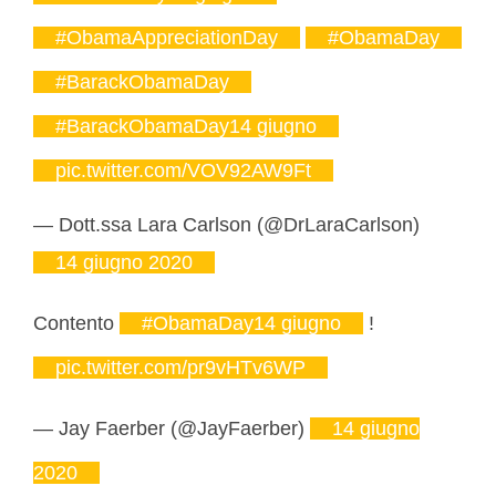
#ObamaAppreciationDay
#ObamaDay
#BarackObamaDay
#BarackObamaDay14 giugno
pic.twitter.com/VOV92AW9Ft
— Dott.ssa Lara Carlson (@DrLaraCarlson)
14 giugno 2020
Contento
#ObamaDay14 giugno
!
pic.twitter.com/pr9vHTv6WP
— Jay Faerber (@JayFaerber)
14 giugno
2020