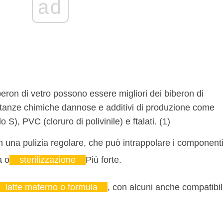
ad
beron di vetro possono essere migliori dei biberon di
ostanze chimiche dannose e additivi di produzione come
S), PVC (cloruro di polivinile) e ftalati. (1)
n una pulizia regolare, che può intrappolare i component
a o
sterilizzazione
Più forte.
latte materno o formula
, con alcuni anche compatibil