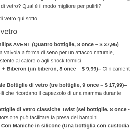
e di vetro? Qual è il modo migliore per pulirli?
i vetro qui sotto.
 vetro
Philips AVENT
(Quattro bottiglie, 8 once – $ 37,95)
-
 valvola a forma di seno per un attacco naturale,
stente al calore o agli shock termici
n
+ Biberon (un biberon, 8 once – $ 9,99)
– Clinicamen
le
Bottiglie di vetro (tre bottiglie, 9 once – $ 17,99)
–
ibili che ricordano il capezzolo di una mamma durante
tiglie di vetro classiche Twist (sei bottiglie, 8 once -
torsione può facilitare la presa dei bambini
Con
Maniche in silicone
(Una bottiglia con custodia