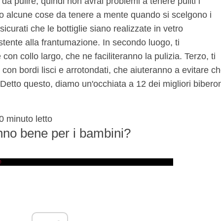
da pulire, quindi non avrai problemi a tenere puliti i
o alcune cose da tenere a mente quando si scelgono i
sicurati che le bottiglie siano realizzate in vetro
sistente alla frantumazione. In secondo luogo, ti
 con collo largo, che ne faciliteranno la pulizia. Terzo, ti
con bordi lisci e arrotondati, che aiuteranno a evitare c
fi. Detto questo, diamo un'occhiata a 12 dei migliori bibero
0
minuto letto
anno bene per i bambini?