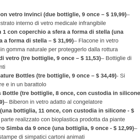
n vetro Invinci (due bottiglie, 9 once – $ 19,99)
–
strato interno di vetro medicale infrangibile
 1 con coperchio a sfera a forma di stella (una
a a forma di stella – $ 31,99)
– Flacone in vetro
a in gomma naturale per proteggerlo dalla rottura
i vetro (tre bottiglie, 9 once – $ 11,53)
– Bottiglie di
nti
ature Bottles (tre bottiglie, 9 once – $ 34,49)
- Si
e e in un barattolo
ttle (tre bottiglie, 8 once, con custodia in silicon
9)
– Biberon in vetro adatto al congelatore
(una bottiglia, 11 once, con custodia in silicone - $
 parte realizzato con bioplastica prodotta da piante
ero Simba da 9 once (una bottiglia, 9 once - $ 12,99)
–
stampe di simpatici cartoni animati