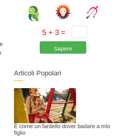
he
Sapere
n
Articoli Popolari
È come un fardello dover badare a mio
figlio