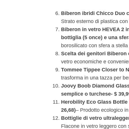
Biberon ibridi Chicco Duo co
Strato esterno di plastica con 
Biberon in vetro HEVEA 2 in
bottiglia (5 once) e una sfer
borosilicato con sfera a stell
Scelta dei genitori
Biberon d
vetro economiche e convenie
Tommee Tippee
Closer to N
trasforma in una tazza per ber
Joovy Boob Diamond Glass Bo
semplice o turchese- $ 39,9
Herobility Eco Glass Bottle 
26,68)
– Prodotto ecologico in
Bottiglie di vetro ultralegg
Flacone in vetro leggero con 