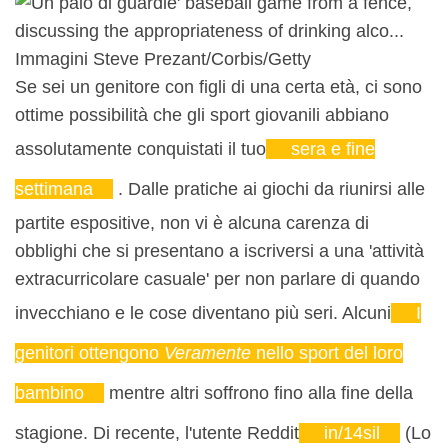
Immagini Steve Prezant/Corbis/Getty
Se sei un genitore con figli di una certa età, ci sono
ottime possibilità che gli sport giovanili abbiano
assolutamente conquistati il ​​tuo
sera e fine
settimana
. Dalle pratiche ai giochi da riunirsi alle
partite espositive, non vi è alcuna carenza di
obblighi che si presentano a iscriversi a una 'attività
extracurricolare casuale' per non parlare di quando
invecchiano e le cose diventano più seri. Alcuni
I
genitori ottengono
Veramente
nello sport del loro
bambino
mentre altri soffrono fino alla fine della
stagione. Di recente, l'utente Reddit
in/14sil
(Lo