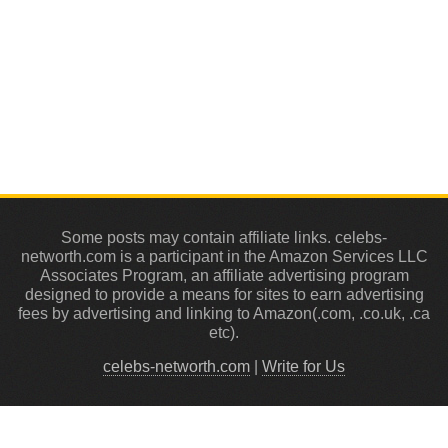
Some posts may contain affiliate links. celebs-
networth.com is a participant in the Amazon Services LLC
Associates Program, an affiliate advertising program
designed to provide a means for sites to earn advertising
fees by advertising and linking to Amazon(.com, .co.uk, .ca
etc).
celebs-networth.com
|
Write for Us