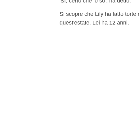
'Sì, certo che lo so', ha detto.
Si scopre che Lily ha fatto tort
quest'estate. Lei ha 12 anni.