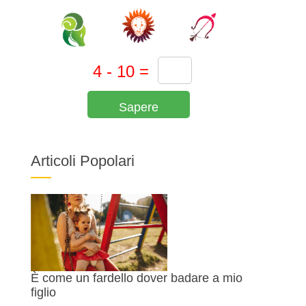
Sapere
Articoli Popolari
È come un fardello dover badare a mio
figlio