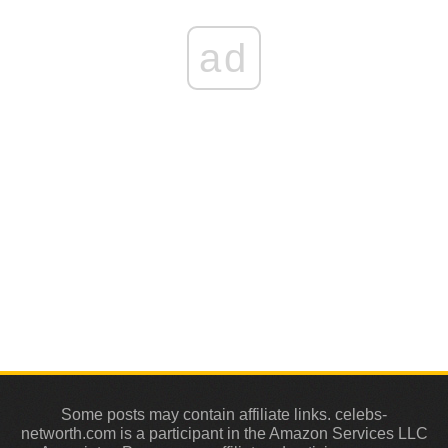
ad
Some posts may contain affiliate links. celebs-
networth.com is a participant in the Amazon Services LLC