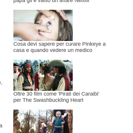
papà gli è valso un affare Netflix
Cosa devi sapere per curare Pinkeye a
casa e quando vedere un medico
e,
Oltre 30 film come 'Pirati dei Caraibi'
per The Swashbuckling Heart
za