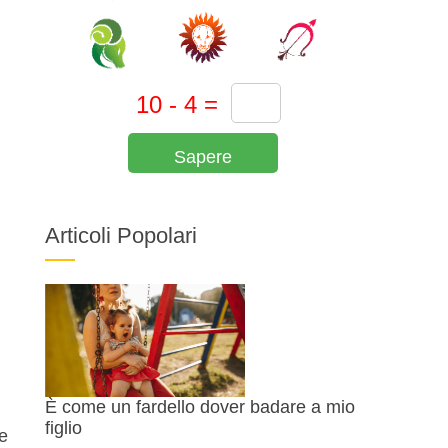
Sapere
Articoli Popolari
È come un fardello dover badare a mio
figlio
e