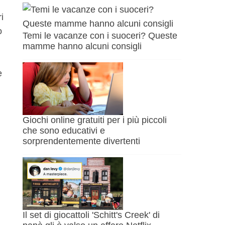
i
o
Temi le vacanze con i suoceri? Queste
mamme hanno alcuni consigli
e
Giochi online gratuiti per i più piccoli
che sono educativi e
sorprendentemente divertenti
Il set di giocattoli 'Schitt's Creek' di