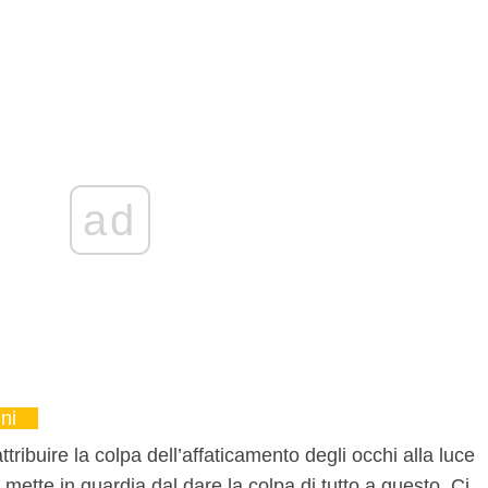
ad
ni
ribuire la colpa dell’affaticamento degli occhi alla luce
z mette in guardia dal dare la colpa di tutto a questo. Ci