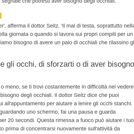
n segnale che potresti aver bisogno degli occhiali.
, afferma il dottor Seitz. 'Il mal di testa, soprattutto nell
ella giornata o quando si lavora sui propri compiti per un
iamo bisogno di avere un paio di occhiali che rilassino gl
re gli occhi, di sforzarti o di aver bisogn
 o meno, se ti trovi costantemente in difficoltà nel vedere
isogno degli occhiali. Il dottor Seitz dice che puoi
i all'appuntamento per aiutare a lenire gli occhi stanchi.
i guardando uno schermo, fai una pausa e guarda
per 20 secondi. Questa rimessa a fuoco può aiutare i tuo
o prima di concentrarsi nuovamente sull'attività da