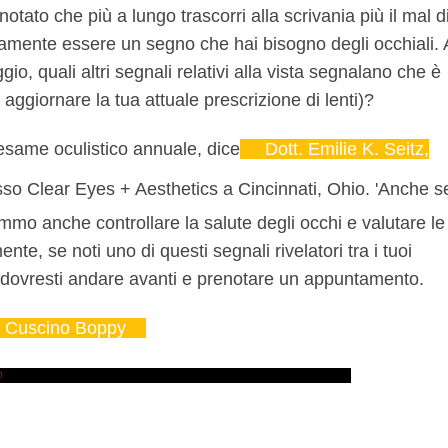
otato che più a lungo trascorri alla scrivania più il mal d
vamente essere un segno che hai bisogno degli occhiali. 
gio, quali altri segnali relativi alla vista segnalano che è
i aggiornare la tua attuale prescrizione di lenti)?
esame oculistico annuale, dice
Dott. Emilie K. Seitz,
sso Clear Eyes + Aesthetics a Cincinnati, Ohio. 'Anche s
mo anche controllare la salute degli occhi e valutare le
ente, se noti uno di questi segnali rivelatori tra i tuoi
e dovresti andare avanti e prenotare un appuntamento.
l Cuscino Boppy