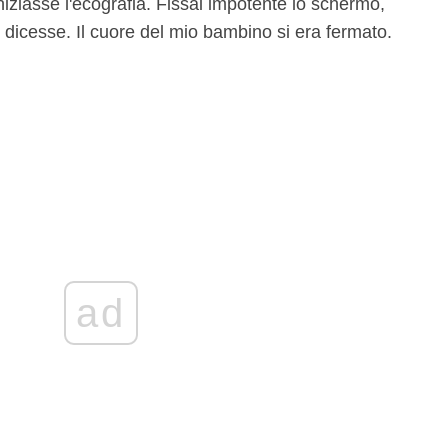
niziasse l'ecografia. Fissai impotente lo schermo,
icesse. Il cuore del mio bambino si era fermato.
ad