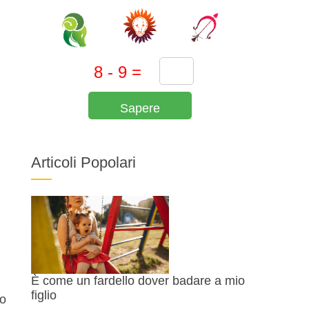
Sapere
Articoli Popolari
È come un fardello dover badare a mio
figlio
mo