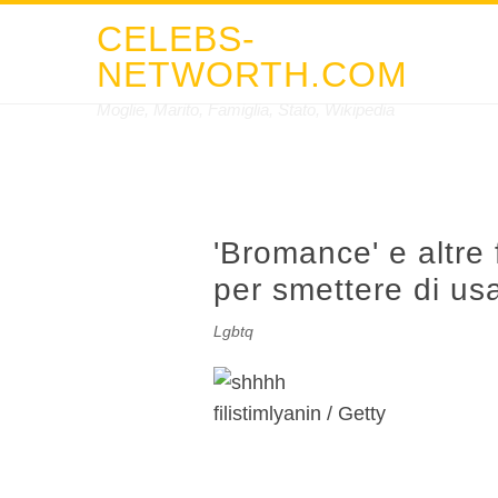
CELEBS-
NETWORTH.COM
Moglie, Marito, Famiglia, Stato, Wikipedia
'Bromance' e altre
per smettere di usa
Lgbtq
filistimlyanin / Getty