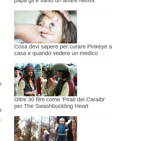
papà gli è valso un affare Netflix
Cosa devi sapere per curare Pinkeye a
casa e quando vedere un medico
o
Oltre 30 film come 'Pirati dei Caraibi'
per The Swashbuckling Heart
e
a