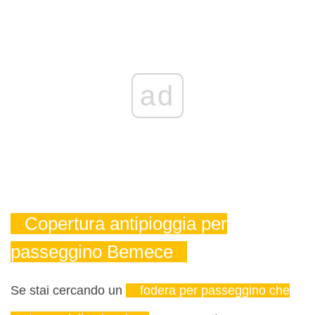
ad
Copertura antipioggia per
passeggino Bemece
Se stai cercando un
fodera per passeggino che