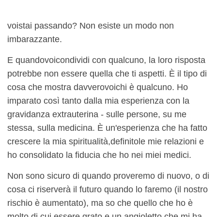
voi
stai passando? Non esiste un modo non
imbarazzante.
E quando
voi
condividi con qualcuno, la loro risposta
potrebbe non essere quella che ti aspetti. È il tipo di
cosa che mostra davvero
voi
chi è qualcuno. Ho
imparato così tanto dalla mia esperienza con la
gravidanza extrauterina - sulle persone, su me
stessa, sulla medicina. È un'esperienza che ha fatto
crescere la mia spiritualità,
definito
le mie relazioni e
ho consolidato la fiducia che ho nei miei medici.
Non sono sicuro di quando proveremo di nuovo, o di
cosa ci riserverà il futuro quando lo faremo (il nostro
rischio è aumentato), ma so che quello che ho è
molto di cui essere grato e un angioletto che mi ha