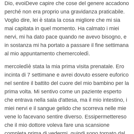
Dio, e
voi
Deve capire che cose del genere accadono
perché non era proprio una gravidanza praticabile.
Voglio dire, lei è stata la cosa migliore che mi sia
mai capitata in quel momento. Ha calmato i miei
nervi, mi ha dato pace quando ne avevo bisogno, e
in sostanza mi ha portato a passare il fine settimana
al mio appuntamento che
mercoledì
.
mercoledì
è stata la mia prima visita prenatale. Ero
incinta di 7 settimane e avrei dovuto essere euforico
nel sentire il battito del cuore del mio bambino per la
prima volta. Mi sentivo come un paziente esperto
che entrava nella sala d'attesa, ma il mio intestino, i
miei nervi e il sangue gelido che scorreva nelle mie
vene lo facevano sentire diverso. Essi
permettere
so
che il mio dottore voleva fare una scansione
completa prima di vedermi, quindi sono tornato dal