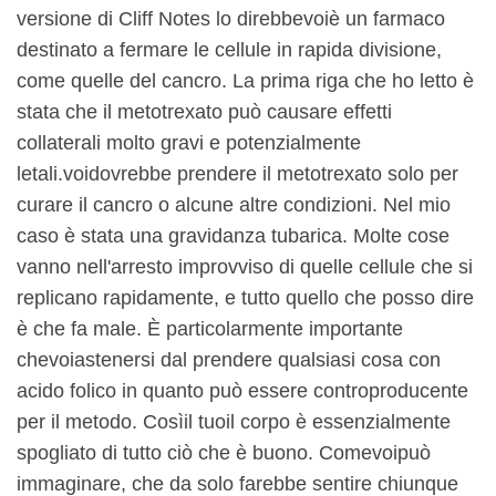
versione di Cliff Notes lo direbbe
voi
è un farmaco
destinato a fermare le cellule in rapida divisione,
come quelle del cancro. La prima riga che ho letto è
stata che il metotrexato può causare effetti
collaterali molto gravi e potenzialmente
letali.
voi
dovrebbe prendere il metotrexato solo per
curare il cancro o alcune altre condizioni. Nel mio
caso è stata una gravidanza tubarica. Molte cose
vanno nell'arresto improvviso di quelle cellule che si
replicano rapidamente, e tutto quello che posso dire
è che fa male. È particolarmente importante
che
voi
astenersi dal prendere qualsiasi cosa con
acido folico in quanto può essere controproducente
per il metodo. Così
il tuo
il corpo è essenzialmente
spogliato di tutto ciò che è buono. Come
voi
può
immaginare, che da solo farebbe sentire chiunque