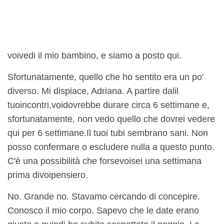
voi
vedi il mio bambino, e siamo a posto qui.
Sfortunatamente, quello che ho sentito era un po'
diverso. Mi dispiace, Adriana. A partire dal
il
tuo
incontri,
voi
dovrebbe durare circa 6 settimane e,
sfortunatamente, non vedo quello che dovrei vedere
qui per 6 settimane.
Il tuo
i tubi sembrano sani. Non
posso confermare o escludere nulla a questo punto.
C'è una possibilità che forse
voi
sei una settimana
prima di
voi
pensiero.
No. Grande no. Stavamo cercando di concepire.
Conosco il mio corpo. Sapevo che le date erano