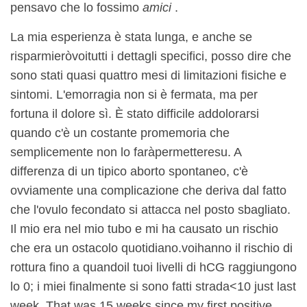
pensavo che lo fossimo
amici
.
La mia esperienza è stata lunga, e anche se
risparmierò
voi
tutti i dettagli specifici, posso dire che
sono stati quasi quattro mesi di limitazioni fisiche e
sintomi. L'emorragia non si è fermata, ma per
fortuna il dolore sì. È stato difficile addolorarsi
quando c'è un costante promemoria che
semplicemente non lo farà
permettere
su. A
differenza di un tipico aborto spontaneo, c'è
ovviamente una complicazione che deriva dal fatto
che l'ovulo fecondato si attacca nel posto sbagliato.
Il mio era nel mio tubo e mi ha causato un rischio
che era un ostacolo quotidiano.
voi
hanno il rischio di
rottura fino a quando
il tuo
i livelli di hCG raggiungono
lo 0; i miei finalmente si sono fatti strada<10 just last
week. That was 15 weeks since my first positive